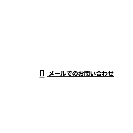
お電話でのお問い合わせ
03-6432-2083
アパートなどの内
装リフォームや原
受付／9：00～18：00
メールでのお問い合わせ
状回復工事なら東京都世田谷区の株式会社プレフィッ
クスへ
ホーム
業務案内