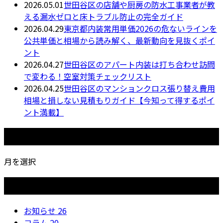
2026.05.01
世田谷区の店舗や厨房の防水工事業者が教
える漏水ゼロと床トラブル防止の完全ガイド
2026.04.29
東京都内装常用単価2026の危ないラインを
公共単価と相場から読み解く、最新動向を見抜くポイ
ント
2026.04.27
世田谷区のアパート内装は打ち合わせ訪問
で変わる！空室対策チェックリスト
2026.04.25
世田谷区のマンションクロス張り替え費用
相場と損しない見積もりガイド【今知って得するポイ
ント満載】
月別アーカイブ
月を選択
カテゴリー
お知らせ
26
コラム
20