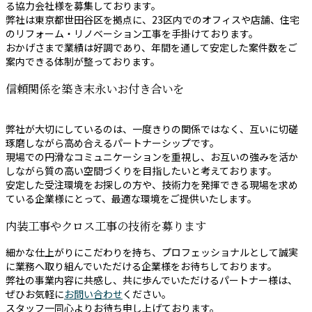
る協力会社様を募集しております。
弊社は東京都世田谷区を拠点に、23区内でのオフィスや店舗、住宅
のリフォーム・リノベーション工事を手掛けております。
おかげさまで業績は好調であり、年間を通して安定した案件数をご
案内できる体制が整っております。
信頼関係を築き末永いお付き合いを
弊社が大切にしているのは、一度きりの関係ではなく、互いに切磋
琢磨しながら高め合えるパートナーシップです。
現場での円滑なコミュニケーションを重視し、お互いの強みを活か
しながら質の高い空間づくりを目指したいと考えております。
安定した受注環境をお探しの方や、技術力を発揮できる現場を求め
ている企業様にとって、最適な環境をご提供いたします。
内装工事やクロス工事の技術を募ります
細かな仕上がりにこだわりを持ち、プロフェッショナルとして誠実
に業務へ取り組んでいただける企業様をお待ちしております。
弊社の事業内容に共感し、共に歩んでいただけるパートナー様は、
ぜひお気軽に
お問い合わせ
ください。
スタッフ一同心よりお待ち申し上げております。