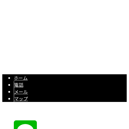
東京都世田谷区等々力2-5-28 ボワ・カネカⅡ 2F
Googleマップで確認する
TEL：03-6432-2083 / FAX：03-6432-2084
オフィスや住宅のリフォームは東京都調布市の株式会社プレ
Copyright © アパートなどの内装リフォームや原状回復工事なら東京都世
田谷区の株式会社プレフィックスへ. All rights reserved.
ホーム
電話
メール
マップ