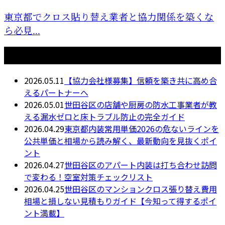
東京都でクロス貼り替え業者と協力関係を築くな
ら必見...
最近の投稿
2026.05.11
【協力会社様募集】信頼を築き共に高め合
えるパートナーへ
2026.05.01
世田谷区の店舗や厨房の防水工事業者が教
える漏水ゼロと床トラブル防止の完全ガイド
2026.04.29
東京都内装常用単価2026の危ないラインを
公共単価と相場から読み解く、最新動向を見抜くポイ
ント
2026.04.27
世田谷区のアパート内装は打ち合わせ訪問
で変わる！空室対策チェックリスト
2026.04.25
世田谷区のマンションクロス張り替え費用
相場と損しない見積もりガイド【今知って得するポイ
ント満載】